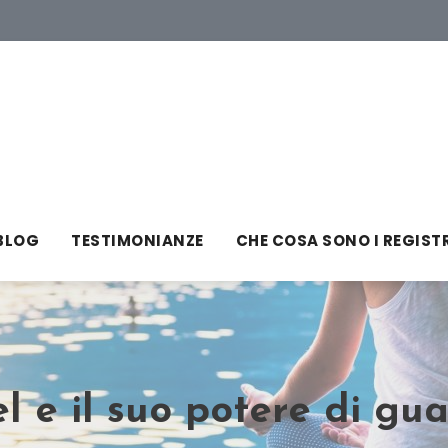
BLOG
TESTIMONIANZE
CHE COSA SONO I REGIST
l e il suo potere di gu