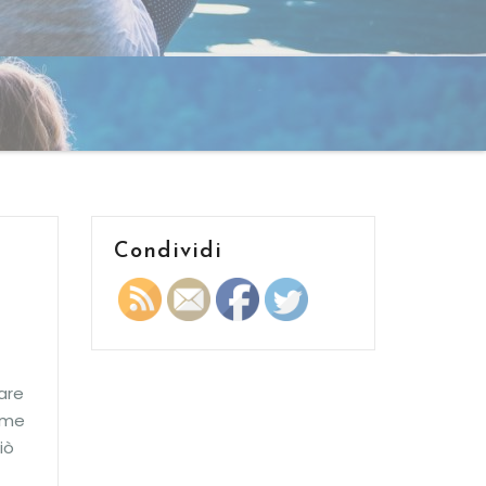
Condividi
are
nime
iò