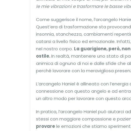
le mie vibrazioni e trasformare le basse vibraz
Come suggerisce il nome, l’arcangelo Hanie
Quest’era di trasformazione sta provocando 
insonnia, stanchezza, cambiamenti repentini
catarsi a livello fisico ed emozionale. Infat
nel nostro corpo.
La guarigione, però, no
ostile.
In realtà, mantenere uno stato di p
animica di ognuno di noi e dalle sfide che a
perché lavorare con la meravigliosa presenz
L’arcangelo Haniel è allineato con l’energia
connessione con questo angelo e ad entrare 
un altro modo per lavorare con questo arcan
In pratica, l’arcangelo Haniel può aiutarci ad
stessi con maggiore compassione e pazienza
provare
le emozioni che stiamo sperimen