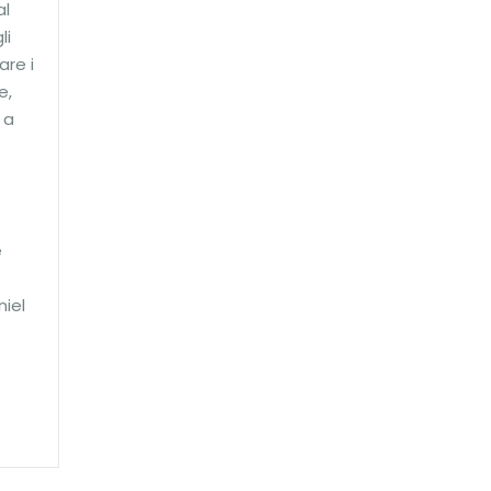
al
li
are i
e,
 a
e
niel