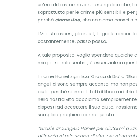
un’era di trasformazione energetica che, ta
soprattutto per le anime più sensibili e per 
perché
siamo Uno
, che ne siamo consci o
I Maestri ascesi, gli angeli, le guide ci ric
costantemente, passo passo.
A tale proposito, voglio spendere qualche ce
mio personale sentire, è essenziale in que
Il nome Haniel significa ‘Grazia di Dio’ o ‘Glo
angeli ci sono sempre accanto, ma non poss
aiuto perché siamo dotati di libero arbitrio.
nella nostra vita dobbiamo semplicemente in
disposti ad accettare il suo aiuto. Possia
semplice preghiera come questa:
“Grazie arcangelo Haniel per aiutarmi a la
allineato al mio scopo di vita, per aiutarm