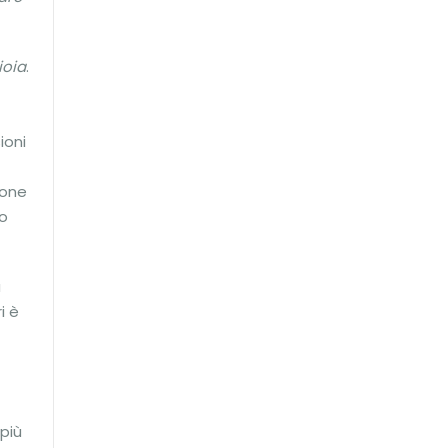
ioia
.
ioni
ione
co
a
i è
 più