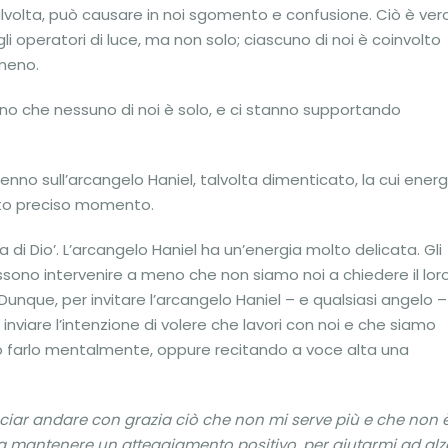
lvolta, può causare in noi sgomento e confusione. Ciò è ver
gli operatori di luce, ma non solo; ciascuno di noi è coinvolto
 meno.
ordano che nessuno di noi è solo, e ci stanno supportando
nno sull’arcangelo Haniel, talvolta dimenticato, la cui energ
sto preciso momento.
ria di Dio’. L’arcangelo Haniel ha un’energia molto delicata. Gli
ono intervenire a meno che non siamo noi a chiedere il lor
 Dunque, per invitare l’arcangelo Haniel – e qualsiasi angelo –
viare l’intenzione di volere che lavori con noi e che siamo
mo farlo mentalmente, oppure recitando a voce alta una
sciar andare con grazia ciò che non mi serve più e che non 
i a mantenere un atteggiamento positivo, per aiutarmi ad alz