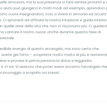
uelle emozioni, ma la sua presenza ci farà sentire protetti e 
 suo aiuto può giungerci in molti modi: ad esempio, aprendoci g
nostro cuore insegnandoci, così, a vivere in armonia ed accett
Ci spronerà ad affinare la nostra intuizione e guida interior
n quelle aree della vita che
non ci risuonano più.
Ci guiderà
anno cantare il nostro cuore, anche durante questa fase di
iversale.
ncredibile energia di questo arcangelo, ma sono certa che
lo avete già fatto – scoprirete molto molto di più, e resteret
dere e provare in prima persona la dolce e leggiadra
i e
in
voi. Vi assicuro che poter avere accanto l’arcangelo Ha
i incoraggio a scoprirlo voi stessi!