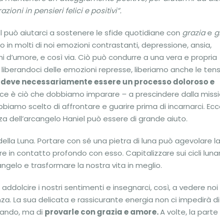
ioni in pensieri felici e positivi”.
l può aiutarci a sostenere le sfide quotidiane con
grazia
e
g
in molti di noi emozioni contrastanti, depressione, ansia,
 d’umore, e così via. Ciò può condurre a una vera e propria
ti, liberandoci delle emozioni represse, liberiamo anche le tens
n deve necessariamente essere un processo doloroso e
ace è ciò che dobbiamo imparare – a prescindere dalla miss
bbiamo scelto di affrontare e guarire prima di incarnarci. Ec
a dell’arcangelo Haniel può essere di grande aiuto.
 della Luna. Portare con sé una pietra di luna può agevolare l
in contatto profondo con esso. Capitalizzare sui cicli lunar
gelo e trasformare la nostra vita in meglio.
 addolcire i nostri sentimenti e insegnarci, così, a vedere noi
. La sua delicata e rassicurante energia non ci impedirà di
tando, ma di
provarle con grazia e amore.
A volte, la parte